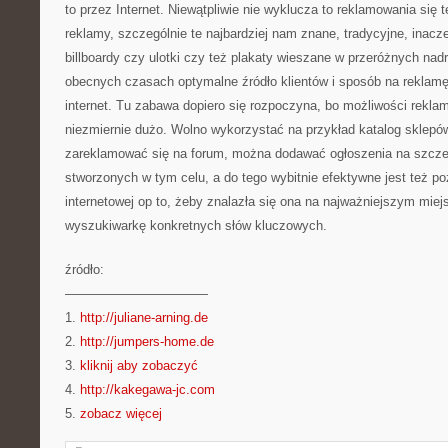
to przez Internet. Niewątpliwie nie wyklucza to reklamowania się 
reklamy, szczególnie te najbardziej nam znane, tradycyjne, inacz
billboardy czy ulotki czy też plakaty wieszane w przeróżnych na
obecnych czasach optymalne źródło klientów i sposób na reklam
internet. Tu zabawa dopiero się rozpoczyna, bo możliwości reklam
niezmiernie dużo. Wolno wykorzystać na przykład katalog sklepó
zareklamować się na forum, można dodawać ogłoszenia na szcze
stworzonych w tym celu, a do tego wybitnie efektywne jest też p
internetowej op to, żeby znalazła się ona na najważniejszym miej
wyszukiwarkę konkretnych słów kluczowych.
źródło:
———————————
1.
http://juliane-arning.de
2.
http://jumpers-home.de
3.
kliknij aby zobaczyć
4.
http://kakegawa-jc.com
5.
zobacz więcej