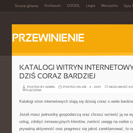
Archiwum
GOOOL
Legia
Meczycho
Strona główna
Spis 
PRZEWINIENIE
KATALOGI WITRYN INTERNETOWY
DZIŚ CORAZ BARDZIEJ
POSTED BY ADMIN
POSTED ON SIE - 3 - 2025
MOŻLIWOŚĆ K
WYŁĄCZONA
Katalogi stron internetowych stają się dzisiaj coraz o wiele bardzie
Jeżeli masz jednostkę gospodarczą oraz chcesz wznieść ją na 
usług, zdobyć innowacyjnych klientów, zwrócić uwagę na siebie c
prywatną aktywność oraz pragniesz się jakoś zareklamować, to naj