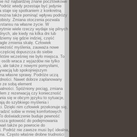
ie niż najbardziej znane pocztówkowe
 Podróż wtedy przestaje być jedynie
 a staje się spotkaniem z konkretną
e można także pominąć wpływu podróży
obisty. Zmiana otoczenia pozwala
ystansu na własne życie. W
ytmie wiele rzeczy wydaje się pilnych
lnych, ale kiedy na kilka dni lub
dziemy się gdzie indziej, część
agle zmienia skalę. Człowiek
wieżość myślenia, zauważa nowe
 częściej dopuszcza do siebie
a które wcześniej nie było miejsca. To
e osób wraca z wyjazdów nie tylko
, ale także z nowymi pomysłami,
ywacją lub spokojniejszym
 na własne sprawy. Podróże uczą
adności. Nawet dobrze zaplanowany
e ze sobą element
walności. Spóźniony pociąg, zmiana
blem z rezerwacją czy konieczność
nia się w obcym języku to sytuacje,
ją do szybkiego myślenia i
i. Dzięki nim człowiek przekonuje się,
oradzić sobie w mniej komfortowych
To doświadczenie buduje pewność
iększa gotowość do podejmowania
ań także po powrocie do
. Podróż nie zawsze musi być idealna,
na. Często właśnie drobne trudności