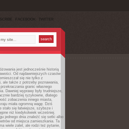
SCRIBE
FACEBOOK
TWITTER
różowania jest jednocześnie historią
ekawości. Od najdawniejszych czasów
emieszczał się nie tylko z
, ale także z potrzeby poznawania,
 przekraczania granic własnego
a. Dawniej wyprawy były trudniejsze,
acznie bardziej ryzykowne, dlatego
ość zobaczenia innego miasta,
kraju miała ogromną wagę. Dziś
 stało się łatwiejsze, szybsze i
tępne niż kiedykolwiek wcześniej.
u jednego dnia znaleźć się setki albo
metrów od miejsca zamieszkania. Ta
a wiele zalet, ale rodzi też pytanie,