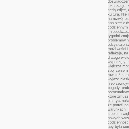
doświadczen
lokalizacje.
serią zdjęć,
kulturą. Ni
na rozwój os
spojrzeć z d
codziennym r
i niepodważa
tygodni znaj
problemów n
odzyskuje ś
możliwości i
refleksje, n
dlatego wiel
wypoczętych
większą mot
spojrzeniem
również zar
wyjazd niesi
nieprzewidy
pogody, pro
porozumiewa
które zmusza
elastycznośc
że potrafi p
warunkach. 
siebie i zw
nowych wyzw
codzienności
aby była cen