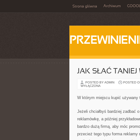
Archiwum
GOOO
Strona główna
PRZEWINIENI
JAK SŁAĆ TANIE
POSTED BY ADMIN
POSTED ON
WYŁĄCZONA
W którym miejscu kupić używany 
Jeżeli chciałbyś bardziej zadbać 
reklamówkę, a później przykładowo 
bardzo dużą firmą, aby móc promo
przecież tego typu forma reklamy 