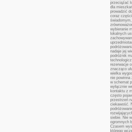
przeciążać l
dla mieszkań
prowadzić do
coraz części
świadomym, m
zrównoważon
wybieranie m
lokalnych us
zachowywanie
uprzedmiotaw
podróżowania
nadaje jej 
podróżnik m
technologicz
rezerwacje o
znacząco uła
wielka wygod
nie powinna
w schemat p
wyłącznie we
kontaktu z 
często pojaw
przestrzeń n
ciekawość. 
podróżowanie
rozwijający
siebie. Nie 
ogromnych b
Czasem wyst
którego wcze