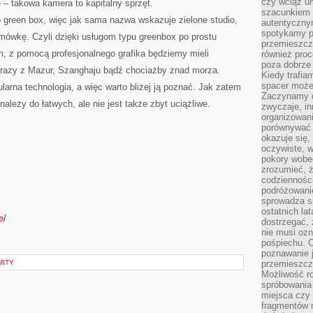
czy wciąż u
– takowa kamera to kapitalny sprzęt.
szacunkiem 
 green box, więc jak sama nazwa wskazuje zielone studio,
autentyczny
spotykamy po
mówkę. Czyli dzięki usługom typu greenbox po prostu
przemieszcza
, z pomocą profesjonalnego grafika będziemy mieli
również pro
poza dobrze
brazy z Mazur, Szanghaju bądź chociażby znad morza.
Kiedy trafia
spacer może
larna technologia, a więc warto bliżej ją poznać. Jak zatem
Zaczynamy d
ależy do łatwych, ale nie jest także zbyt uciążliwe.
zwyczaje, in
organizowani
porównywać 
okazuje się,
oczywiste, w
pokory wobec
zrozumieć, ż
codziennośc
podróżowanie
sprowadza si
ostatnich la
e/
dostrzegać,
nie musi ozn
pośpiechu. 
poznawanie j
MITY
przemieszcz
Możliwość r
spróbowania 
miejsca czy
fragmentów m