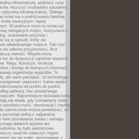
okalną infrastrukturę, podnosić ceny
ców, niszczyć środowisko naturalne i
 spłycenia lokalnej kultury. Dlatego
ej mówi się o podróżowaniu bardziej
niej inwazyjnym i lepiej
ym. W praktyce może to oznaczać
niej obleganych miejsc, korzystanie z
ług, szanowanie przyrody i
 się w sposób, który nie
ia odwiedzanego miejsca. Taki styl
 nie odbiera przyjemności, lecz
większą wartość. Współczesny
a też do dyspozycji ogromne wsparcie
ne. Mapy, tłumacze, recenzje,
nline i dostęp do bieżących informacji
twiają organizację wyjazdów. To
a, ale warto pamiętać, że technologia
 zastępować uważności. Łatwo wpaść
odróżowania od punktu do punktu
dług aplikacji, bez prawdziwego
miejscem. Najcenniejsze doświadczenia
iają się wtedy, gdy zostawiamy sobie
a spontaniczność, obserwację i zwykłą
Na zakończenie można powiedzieć, że
 pozostaje jedną z najbardziej
ch form poznawania świata i samego
wymaga dalekich wypraw ani
udżetów, by było wartościowe.
arczy uważnie zobaczyć region,
śniej się nie znało, porozmawiać z