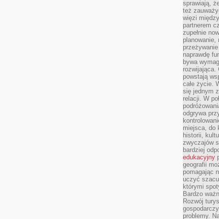
sprawiają, 
też zauważy
więzi między
partnerem cz
zupełnie now
planowanie, 
przeżywanie 
naprawdę fu
bywa wymaga
rozwijająca.
powstają wsp
całe życie.
się jednym 
relacji. W p
podróżowania
odgrywa prz
kontrolowani
miejsca, do 
historii, ku
zwyczajów sp
bardziej od
edukacyjny
p
geografii mo
pomagając ni
uczyć szacun
którymi spo
Bardzo ważny
Rozwój turys
gospodarczyc
problemy. N