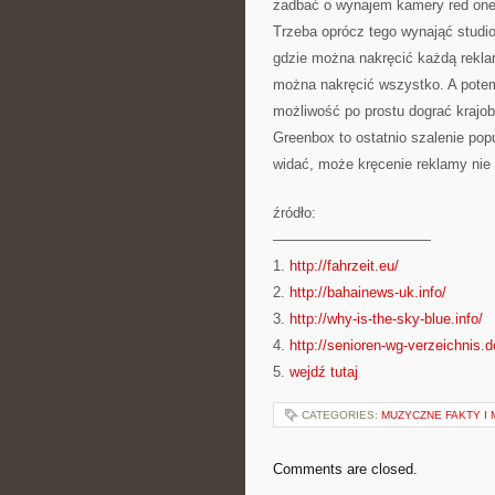
zadbać o wynajem kamery red one 
Trzeba oprócz tego wynająć studio
gdzie można nakręcić każdą rekla
można nakręcić wszystko. A potem
możliwość po prostu dograć krajo
Greenbox to ostatnio szalenie popu
widać, może kręcenie reklamy nie n
źródło:
———————————
1.
http://fahrzeit.eu/
2.
http://bahainews-uk.info/
3.
http://why-is-the-sky-blue.info/
4.
http://senioren-wg-verzeichnis.d
5.
wejdź tutaj
CATEGORIES:
MUZYCZNE FAKTY I 
Comments are closed.