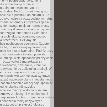
miemy podróżować uważnie, z
dla odwiedzanych miejsc i z
m zainteresowaniem tym, co
 drodze. Podróż to coś więcej niż
nie się z punktu A do punktu B. To
ces wychodzenia poza codzienny rytm,
 znane schematy i przyzwyczajenia.
my do nowego miejsca, nawet prosty
 stać się doświadczeniem uczącym.
ostrzegać inne tempo życia, inne
ną architekturę, odmienny sposób
a przestrzeni. Uczymy się
bez pochopnego oceniania. Często
 że to, co wcześniej wydawało się
cale nie jest uniwersalne. Podróż uczy
 różnorodności świata i pozwala
e istnieje wiele sposobów przeżywania
i. Dużą wartość ma zwłaszcza
 świadome, czyli takie, które nie
ę wyłącznie do zaliczania atrakcji. W
tach coraz więcej osób zaczyna
 że prawdziwie wartościowa wyprawa
aczać napiętego planu i nieustannego
Czasem znacznie więcej daje spokojne
ednej okolicy niż szybkie
anie się między wieloma punktami.
ozmowy z lokalnymi mieszkańcami,
regionalnej kuchni, zrozumienia historii
 zobaczenia mniej oczywistych
iasta potrafi przynieść głębsze