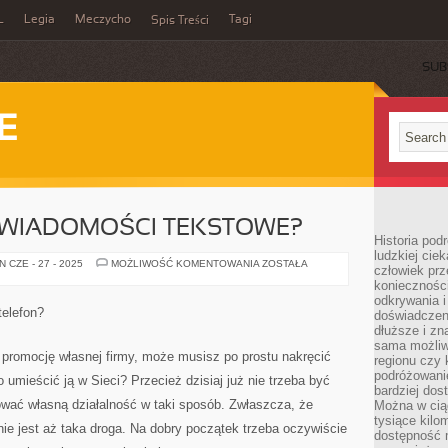
L
Legia
Meczycho
Tagi
Spis Treści
SUB
E
J WIADOMOŚCI TEKSTOWE?
Historia pod
ludzkiej ci
JAK
 CZE - 27 - 2025
MOŻLIWOŚĆ KOMENTOWANIA
ZOSTAŁA
człowiek prz
SŁAĆ
konieczności
TANIEJ
WIADOMOŚCI
odkrywania i
TEKSTOWE?
telefon?
doświadczeni
dłuższe i zn
sama możliw
o promocję własnej firmy, może musisz po prostu nakręcić
regionu czy 
podróżowanie
umieścić ją w Sieci? Przecież dzisiaj już nie trzeba być
bardziej dos
wać własną działalność w taki sposób. Zwłaszcza, że
Można w ciąg
tysiące kilo
nie jest aż taka droga. Na dobry początek trzeba oczywiście
dostępność m