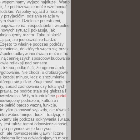
że wspominamy wyjazd najdłużej. Warto
ć, że podróżowanie może wzmacniać
ludzkie. Wspólny wyjazd z rodziną,
y przyjaciółmi odsłania relacje w
ym świetle. Dzielenie przestrzeni,
reagowanie na niespodzianki i wspólne
nowych sytuacji pokazują, jak
nkcjonujemy razem. Taka bliskość
jąca, ale jednocześnie bardzo
 Często to właśnie podczas podróży
omnienia, do których wraca się przez
 Wspólne odkrywanie świata może stać
z najcenniejszych sposobów budowania
ołowie refleksji nad sensem
 trzeba podkreślić, że ogromną rolę
ygotowanie. Nie chodzi o drobiazgowe
e każdej minuty, lecz o zrozumienie
którego się jedzie. Znajomość podstaw
ltury, zasad zachowania czy lokalnych
rawia, że podróż staje się głębsza i
powiedzialna. W tym kontekście
portal
oświęcony podróżom, kulturze i
że pełnić bardzo ważną funkcję,
e tylko planować wyjazdy, ale również
ku wobec miejsc, ludzi i tradycji, z
tykamy się podczas odkrywania świata.
 jest także temat odpowiedzialności.
tyki przyniósł wiele korzyści
h, ale równocześnie ujawnił liczne
admierna liczba odwiedzających może