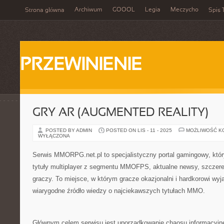
Archiwum
GOOOL
Legia
Meczycho
Strona główna
Spis 
PRZEWINIENIE
GRY AR (AUGMENTED REALITY)
POSTED BY ADMIN
POSTED ON LIS - 11 - 2025
MOŻLIWOŚĆ K
WYŁĄCZONA
Serwis MMORPG.net.pl to specjalistyczny portal gamingowy, któr
tytuły multiplayer z segmentu MMOFPS, aktualne newsy, szczere t
graczy. To miejsce, w którym gracze okazjonalni i hardkorowi wy
wiarygodne źródło wiedzy o najciekawszych tytułach MMO.
Głównym celem serwisu jest uporządkowanie chaosu informacyj