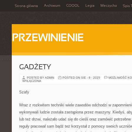
Archiwum
GOOOL
Legia
Meczycho
Strona główna
Spis 
PRZEWINIENIE
GADŻETY
POSTED BY ADMIN
POSTED ON SIE - 6 - 2025
MOŻLIWOŚĆ K
WYŁĄCZONA
Szafy
Wraz z rozkwitem techniki wiele zawodów odchodzi w zapomnieni
wykonywali ludzie została zastąpiona przez maszyny. Kiedyś, ab
lub też drzwi, należało udać się do cieśli oraz zamówić potrzebne 
reguły pracował sam bądź też korzystał z pomocy swoich uczniów