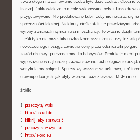
trwała długo i na zamówienie trzeba było dużo czekać. Obecnie p
inaczej. Jakkolwiek za to meble wykonywane były z litego drewna,
przygotowywane. Nie produkowano bubli, żeby nie narażać się na 
społeczności lokalnej. Niektórzy cieśle stali się prawdziwymi art
wyroby zamawiali najmożniejsi mieszkańcy. To właśnie dzięki te
– jeśli tylko nie pozostały uszkodzone przez korniki czy też wilgo
nowoczesnego i osiąga zawrotne ceny przez odśnieżarki polgard. Dz
zawód niszowy, przeznaczony dla hobbystów. Produkcję mebli prze
wyposażone w najbardziej zaawansowane technologicznie urządze
wertykulatory polgard. Sprzęty wytwarzane są taśmowo, z różnor
drewnopodobnych, jak płyty wiórowe, paździerzowe, MDF i inne.
źródło:
———————————
1.
przeczytaj wpis
2.
http://les-ad.de
3.
kliknij, aby sprawdzić
4.
przeczytaj wszystko
5.
http://lexoo.eu