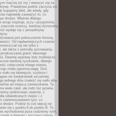
ymi inaczej niż my i otworzyć się na
ktywę. Prawdziwa podróż zaczyna się
dy kupujemy bilet, ale wtedy, gdy
towi naprawdę zauważyć to, co
po drodze. Właśnie dlatego
 wciąż inspiruje, uczy i przypomina,
t znacznie szerszy, bardziej różnorodny
 niż wydaje się z perspektywy
utyny.
różowania jest jednocześnie historią
ekawości. Od najdawniejszych czasów
emieszczał się nie tylko z
, ale także z potrzeby poznawania,
 przekraczania granic własnego
a. Dawniej wyprawy były trudniejsze,
acznie bardziej ryzykowne, dlatego
ość zobaczenia innego miasta,
kraju miała ogromną wagę. Dziś
 stało się łatwiejsze, szybsze i
tępne niż kiedykolwiek wcześniej.
u jednego dnia znaleźć się setki albo
metrów od miejsca zamieszkania. Ta
a wiele zalet, ale rodzi też pytanie,
miemy podróżować uważnie, z
dla odwiedzanych miejsc i z
m zainteresowaniem tym, co
 drodze. Podróż to coś więcej niż
nie się z punktu A do punktu B. To
ces wychodzenia poza codzienny rytm,
 znane schematy i przyzwyczajenia.