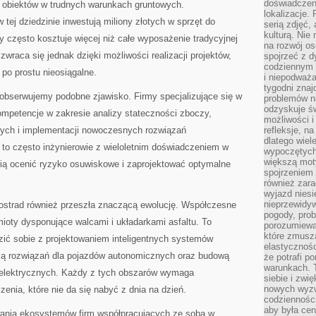
doświadczen
obiektów w trudnych warunkach gruntowych.
lokalizacje.
 tej dziedzinie inwestują miliony złotych w sprzęt do
serią zdjęć,
kulturą. Ni
 często kosztuje więcej niż całe wyposażenie tradycyjnej
na rozwój os
zwraca się jednak dzięki możliwości realizacji projektów,
spojrzeć z d
codziennym r
 po prostu nieosiągalne.
i niepodważa
tygodni znaj
obserwujemy podobne zjawisko. Firmy specjalizujące się w
problemów n
odzyskuje ś
ompetencje w zakresie analizy stateczności zboczy,
możliwości i
ych i implementacji nowoczesnych rozwiązań
refleksje, n
dlatego wiel
i to często inżynierowie z wieloletnim doświadczeniem w
wypoczętych
większą mot
rafią ocenić ryzyko osuwiskowe i zaprojektować optymalne
spojrzeniem
również zar
wyjazd niesi
nieprzewidy
tostrad również przeszła znaczącą ewolucję. Współczesne
pogody, pro
mioty dysponujące walcami i układarkami asfaltu. To
porozumiewa
które zmusza
zić sobie z projektowaniem inteligentnych systemów
elastycznośc
ją rozwiązań dla pojazdów autonomicznych oraz budową
że potrafi p
warunkach. 
w elektrycznych. Każdy z tych obszarów wymaga
siebie i zw
nowych wyzw
zenia, które nie da się nabyć z dnia na dzień.
codzienności
aby była cen
wania ekosystemów firm współpracujących ze sobą w