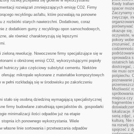
ony rozwój przejawia się głównie w wykorzystaniu
Kiedy trafia
lementacji rozwiązań zmniejszających emisję CO2. Firmy
spacer może
Zaczynamy d
orącego recyklingu asfaltu, które pozwalają na ponowne
zwyczaje, in
 z rozbiórki starych nawierzchni. Dodatkowo, coraz
organizowani
porównywać 
chnie z dodatkiem gumy z recyklingu opon samochodowych,
okazuje się,
oczywiste, w
iczne, ale również charakteryzują się lepszymi
pokory wobec
ymi.
zrozumieć, ż
codziennośc
podróżowanie
 zieloną rewolucję. Nowoczesne firmy specjalizujące się w
sprowadza si
betonami o obniżonej emisji CO2, wykorzystującymi popioły
ostatnich la
dostrzegać,
żel hutniczy jako częściowy substytut cementu. Niektóre
nie musi ozn
ej, oferując mikropale wykonane z materiałów kompozytowych
pośpiechu. 
poznawanie j
re w pełni rozkładają się w środowisku po zakończeniu
przemieszcz
Możliwość r
spróbowania 
miejsca czy
 stało się osobną dziedziną wymagającą specjalistycznej
fragmentów m
e firmy budowlane zatrudniają specjalistów ds. gospodarki
doświadczen
lokalizacje.
gie minimalizacji ilości odpadów już na etapie
serią zdjęć,
kulturą. Ni
i stopnia ich ponownego wykorzystania. Wiele
na rozwój os
 w własne linie sortowania i przetwarzania odpadów
spojrzeć z d
codziennym r