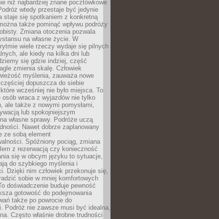
ie niż najbardziej znane pocztówkowe
 Podróż wtedy przestaje być jedynie
 a staje się spotkaniem z konkretną
e można także pominąć wpływu podróży
obisty. Zmiana otoczenia pozwala
ystansu na własne życie. W
ytmie wiele rzeczy wydaje się pilnych
lnych, ale kiedy na kilka dni lub
dziemy się gdzie indziej, część
agle zmienia skalę. Człowiek
wieżość myślenia, zauważa nowe
 częściej dopuszcza do siebie
a które wcześniej nie było miejsca. To
e osób wraca z wyjazdów nie tylko
, ale także z nowymi pomysłami,
ywacją lub spokojniejszym
 na własne sprawy. Podróże uczą
adności. Nawet dobrze zaplanowany
e ze sobą element
walności. Spóźniony pociąg, zmiana
blem z rezerwacją czy konieczność
nia się w obcym języku to sytuacje,
ją do szybkiego myślenia i
i. Dzięki nim człowiek przekonuje się,
oradzić sobie w mniej komfortowych
To doświadczenie buduje pewność
iększa gotowość do podejmowania
ań także po powrocie do
. Podróż nie zawsze musi być idealna,
na. Często właśnie drobne trudności