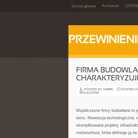
Archiwum
GOOO
Strona główna
PRZEWINIENI
FIRMA BUDOWLAN
CHARAKTERYZUJ
POSTED BY ADMIN
POSTED ON
WYŁĄCZONA
Współczesne firmy budowlane to j
temu. Rewolucja technologiczna, 
skomplikowane projekty infrastruk
metamorfozę, która definiuje ją n