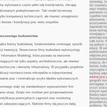
sprawiają, 
ny wykonawca często pełni rolę koordynatora, zlecając
też zauważy
więzi między
jalizowanym podwykonawcom. Taki model biznesowy
partnerem cz
zupełnie now
lko kompetencji technicznych, ale również umiejętności
planowanie, 
 dostaw i koordynacji prac wielu zespołów
przeżywanie 
naprawdę fu
bywa wymaga
rozwijająca.
owoczesnego budownictwa
powstają wsp
całe życie.
kątka branży budowlanej, fundamentalnie zmieniając sposób
się jednym 
relacji. W p
zacji inwestycji. Nowoczesne firmy budowlane wykorzystują
podróżowania
odgrywa prz
g Information Modeling), która pozwala na tworzenie
kontrolowani
ających nie tylko aspekty architektoniczne, ale również
miejsca, do 
historii, ku
otechniczne i elementy infrastruktury. W przypadku projektów
zwyczajów sp
lizacji rozmieszczenia mikropalów w trójwymiarowej
bardziej od
edukacyjny
p
nowanie prac i minimalizuje ryzyko błędów wykonawczych.
geografii mo
pomagając ni
aserowego stały się standardowym wyposażeniem firm
uczyć szacun
którymi spo
aniu skarp. Dzięki nim możliwe jest przeprowadzenie
Bardzo ważny
dentyfikacja potencjalnych zagrożeń oraz monitoring
Rozwój turys
gospodarczyc
 zabezpieczających. Niektóre firmy idą jeszcze dalej,
problemy. N