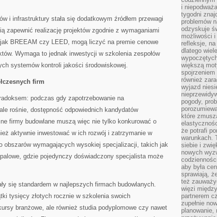
i niepodważa
tygodni znaj
w i infrastruktury stała się dodatkowym źródłem przewagi
problemów n
odzyskuje ś
afią zapewnić realizację projektów zgodnie z wymaganiami
możliwości i
h jak BREEAM czy LEED, mogą liczyć na premie cenowe
refleksje, n
dlatego wiel
ektów. Wymaga to jednak inwestycji w szkolenia zespołów
wypoczętych
ch systemów kontroli jakości środowiskowej.
większą mot
spojrzeniem
również zar
ółczesnych firm
wyjazd niesi
nieprzewidy
aradoksem: podczas gdy zapotrzebowanie na
pogody, pro
porozumiewa
tale rośnie, dostępność odpowiednich kandydatów
które zmusza
ne firmy budowlane muszą więc nie tylko konkurować o
elastycznośc
że potrafi p
ież aktywnie inwestować w ich rozwój i zatrzymanie w
warunkach. 
to obszarów wymagających wysokiej specjalizacji, takich jak
siebie i zw
nowych wyzw
opalowe, gdzie pojedynczy doświadczony specjalista może
codzienności
aby była cen
sprawiają, 
też zauważy
ły się standardem w najlepszych firmach budowlanych.
więzi między
tki tysięcy złotych rocznie w szkolenia swoich
partnerem cz
zupełnie now
 kursy branżowe, ale również studia podyplomowe czy nawet
planowanie, 