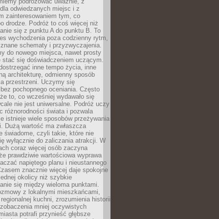
miemy podróżować uważnie, z
dla odwiedzanych miejsc i z
m zainteresowaniem tym, co
 drodze. Podróż to coś więcej niż
nie się z punktu A do punktu B. To
ces wychodzenia poza codzienny rytm,
 znane schematy i przyzwyczajenia.
my do nowego miejsca, nawet prosty
 stać się doświadczeniem uczącym.
ostrzegać inne tempo życia, inne
ną architekturę, odmienny sposób
a przestrzeni. Uczymy się
bez pochopnego oceniania. Często
 że to, co wcześniej wydawało się
cale nie jest uniwersalne. Podróż uczy
 różnorodności świata i pozwala
e istnieje wiele sposobów przeżywania
i. Dużą wartość ma zwłaszcza
 świadome, czyli takie, które nie
ę wyłącznie do zaliczania atrakcji. W
tach coraz więcej osób zaczyna
 że prawdziwie wartościowa wyprawa
aczać napiętego planu i nieustannego
Czasem znacznie więcej daje spokojne
ednej okolicy niż szybkie
anie się między wieloma punktami.
ozmowy z lokalnymi mieszkańcami,
regionalnej kuchni, zrozumienia historii
 zobaczenia mniej oczywistych
iasta potrafi przynieść głębsze