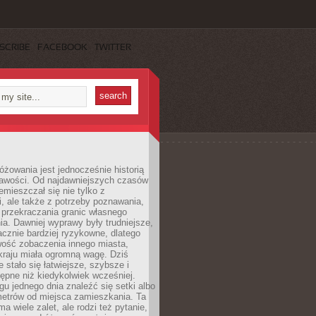
SCRIBE
FACEBOOK
TWITTER
różowania jest jednocześnie historią
ekawości. Od najdawniejszych czasów
emieszczał się nie tylko z
, ale także z potrzeby poznawania,
 przekraczania granic własnego
a. Dawniej wyprawy były trudniejsze,
acznie bardziej ryzykowne, dlatego
ość zobaczenia innego miasta,
kraju miała ogromną wagę. Dziś
 stało się łatwiejsze, szybsze i
tępne niż kiedykolwiek wcześniej.
u jednego dnia znaleźć się setki albo
metrów od miejsca zamieszkania. Ta
a wiele zalet, ale rodzi też pytanie,