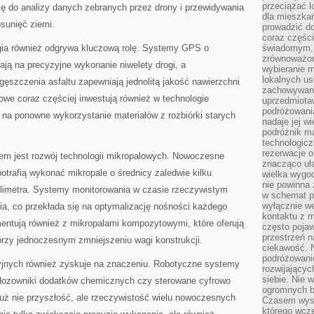
przeciążać l
ję do analizy danych zebranych przez drony i przewidywania
dla mieszkań
sunięć ziemi.
prowadzić do
coraz części
gia również odgrywa kluczową rolę. Systemy GPS o
świadomym, m
zrównoważon
ją na precyzyjne wykonanie niwelety drogi, a
wybieranie m
lokalnych us
ęszczenia asfaltu zapewniają jednolitą jakość nawierzchni
zachowywanie
gowe coraz częściej inwestują również w technologie
uprzedmiotaw
podróżowania
ą na ponowne wykorzystanie materiałów z rozbiórki starych
nadaje jej 
podróżnik m
technologicz
rezerwacje o
em jest rozwój technologii mikropalowych. Nowoczesne
znacząco uła
otrafią wykonać mikropale o średnicy zaledwie kilku
wielka wygod
nie powinna
limetra. Systemy monitorowania w czasie rzeczywistym
w schemat p
wyłącznie we
nia, co przekłada się na optymalizację nośności każdego
kontaktu z 
mentują również z mikropalami kompozytowymi, które oferują
często pojaw
przestrzeń n
rzy jednoczesnym zmniejszeniu wagi konstrukcji.
ciekawość. 
podróżowanie
jnych również zyskuje na znaczeniu. Robotyczne systemy
rozwijający
siebie. Nie 
dozowniki dodatków chemicznych czy sterowane cyfrowo
ogromnych b
już nie przyszłość, ale rzeczywistość wielu nowoczesnych
Czasem wyst
którego wcze