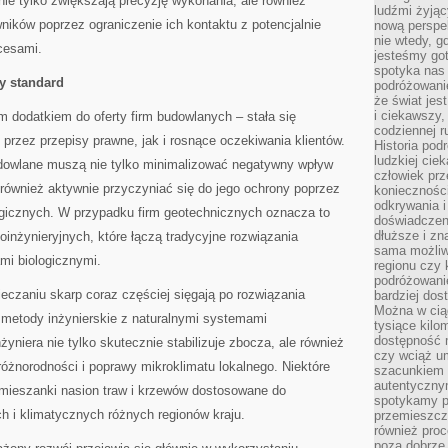
nie tylko zwiększają precyzję wykonania, ale również
ludźmi żyjąc
ików poprzez ograniczenie ich kontaktu z potencjalnie
nową perspe
nie wtedy, g
cesami.
jesteśmy go
spotyka nas 
y standard
podróżowanie
że świat jes
i ciekawszy,
m dodatkiem do oferty firm budowlanych – stała się
codziennej r
rzez przepisy prawne, jak i rosnące oczekiwania klientów.
Historia pod
ludzkiej ci
dowlane muszą nie tylko minimalizować negatywny wpływ
człowiek prz
 również aktywnie przyczyniać się do jego ochrony poprzez
konieczności
odkrywania i
gicznych. W przypadku firm geotechnicznych oznacza to
doświadczeni
dłuższe i zn
inżynieryjnych, które łączą tradycyjne rozwiązania
sama możliw
ami biologicznymi.
regionu czy 
podróżowanie
ieczaniu skarp coraz częściej sięgają po rozwiązania
bardziej dos
Można w ciąg
 metody inżynierskie z naturalnymi systemami
tysiące kilo
dostępność m
żyniera nie tylko skutecznie stabilizuje zbocza, ale również
czy wciąż u
różnorodności i poprawy mikroklimatu lokalnego. Niektóre
szacunkiem 
autentyczny
 mieszanki nasion traw i krzewów dostosowane do
spotykamy po
 i klimatycznych różnych regionów kraju.
przemieszcza
również pro
poza dobrze