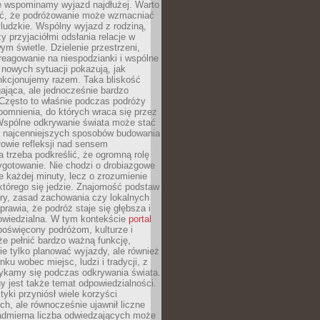
że wspominamy wyjazd najdłużej. Warto
ć, że podróżowanie może wzmacniać
ludzkie. Wspólny wyjazd z rodziną,
y przyjaciółmi odsłania relacje w
ym świetle. Dzielenie przestrzeni,
reagowanie na niespodzianki i wspólne
nowych sytuacji pokazują, jak
nkcjonujemy razem. Taka bliskość
jąca, ale jednocześnie bardzo
 Często to właśnie podczas podróży
omnienia, do których wraca się przez
 Wspólne odkrywanie świata może stać
z najcenniejszych sposobów budowania
ołowie refleksji nad sensem
 trzeba podkreślić, że ogromną rolę
ygotowanie. Nie chodzi o drobiazgowe
e każdej minuty, lecz o zrozumienie
którego się jedzie. Znajomość podstaw
ltury, zasad zachowania czy lokalnych
rawia, że podróż staje się głębsza i
powiedzialna. W tym kontekście
portal
oświęcony podróżom, kulturze i
że pełnić bardzo ważną funkcję,
e tylko planować wyjazdy, ale również
ku wobec miejsc, ludzi i tradycji, z
tykamy się podczas odkrywania świata.
 jest także temat odpowiedzialności.
tyki przyniósł wiele korzyści
h, ale równocześnie ujawnił liczne
admierna liczba odwiedzających może