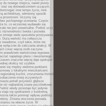
my do nowego miejsca, nawet prosty
 stać się doświadczeniem uczącym.
ostrzegać inne tempo życia, inne
ną architekturę, odmienny sposób
a przestrzeni. Uczymy się
bez pochopnego oceniania. Często
 że to, co wcześniej wydawało się
cale nie jest uniwersalne. Podróż uczy
 różnorodności świata i pozwala
e istnieje wiele sposobów przeżywania
i. Dużą wartość ma zwłaszcza
 świadome, czyli takie, które nie
ę wyłącznie do zaliczania atrakcji. W
tach coraz więcej osób zaczyna
 że prawdziwie wartościowa wyprawa
aczać napiętego planu i nieustannego
Czasem znacznie więcej daje spokojne
ednej okolicy niż szybkie
anie się między wieloma punktami.
ozmowy z lokalnymi mieszkańcami,
regionalnej kuchni, zrozumienia historii
 zobaczenia mniej oczywistych
iasta potrafi przynieść głębsze
ie niż najbardziej znane pocztówkowe
 Podróż wtedy przestaje być jedynie
 a staje się spotkaniem z konkretną
e można także pominąć wpływu podróży
obisty. Zmiana otoczenia pozwala
ystansu na własne życie. W
ytmie wiele rzeczy wydaje się pilnych