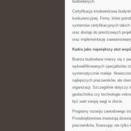
budowlanych.
Certyfikacja środowiskowa budynkó
konkurencyjnej. Firmy, które potr
systemów certyfikacyjnych takic
oraz dostęp do prestiżowych proj
oraz implementację zaawansowany
Kadra jako największy atut wsp
Branża budowlana mierzy się z p
wykwalifikowanych specjalistów s
systematycznie maleje. Nowoczes
najlepszych pracowników, ale równ
organizacji. Szczególnie dotyczy 
geotechnika czy technologie mikr
być wart swojej wagi w złocie.
Programy rozwoju zawodowego sta
Przedsiębiorstwa inwestują dziesią
pracowników, finansując nie tylko