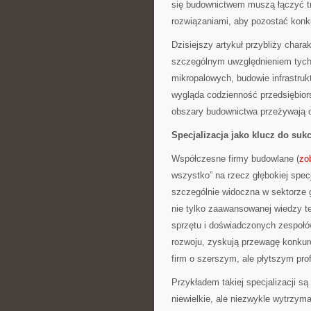
się budownictwem muszą łączyć tr
rozwiązaniami, aby pozostać konk
Dzisiejszy artykuł przybliży cha
szczególnym uwzględnieniem tych, 
mikropalowych, budowie infrastruk
wygląda codzienność przedsiębiors
obszary budownictwa przeżywają 
Specjalizacja jako klucz do suk
Współczesne firmy budowlane (
zo
wszystko” na rzecz głębokiej specj
szczególnie widoczna w sektorze
nie tylko zaawansowanej wiedzy te
sprzętu i doświadczonych zespołów
rozwoju, zyskują przewagę konkur
firm o szerszym, ale płytszym profi
Przykładem takiej specjalizacji s
niewielkie, ale niezwykle wytrzym