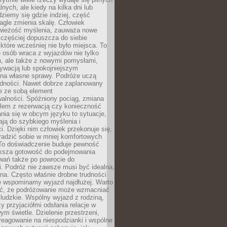
lnych, ale kiedy na kilka dni lub
dziemy się gdzie indziej, część
agle zmienia skalę. Człowiek
wieżość myślenia, zauważa nowe
 częściej dopuszcza do siebie
a które wcześniej nie było miejsca. To
e osób wraca z wyjazdów nie tylko
, ale także z nowymi pomysłami,
ywacją lub spokojniejszym
 na własne sprawy. Podróże uczą
adności. Nawet dobrze zaplanowany
e ze sobą element
walności. Spóźniony pociąg, zmiana
blem z rezerwacją czy konieczność
nia się w obcym języku to sytuacje,
ją do szybkiego myślenia i
i. Dzięki nim człowiek przekonuje się,
oradzić sobie w mniej komfortowych
To doświadczenie buduje pewność
iększa gotowość do podejmowania
ań także po powrocie do
. Podróż nie zawsze musi być idealna,
na. Często właśnie drobne trudności
że wspominamy wyjazd najdłużej. Warto
ć, że podróżowanie może wzmacniać
ludzkie. Wspólny wyjazd z rodziną,
y przyjaciółmi odsłania relacje w
ym świetle. Dzielenie przestrzeni,
reagowanie na niespodzianki i wspólne