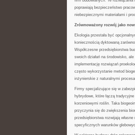
firm budowlanych. Te rozwiązania 
poprawiają bezpieczeństwo pracown
niebezpiecznymi materiałami i pro
Zrównoważony rozwój jako now
Ekologia przestała być opcjonalny
koniecznością dyktowaną zarówno p
Współczesne przedsiębiorstwa bu
swoich działań na środowisko, ale
implementację rozwiązań proekolo
często wykorzystanie metod biogeo
inżynierskie z naturalnymi proces
Firmy specjalizujące się w zabezp
hybrydowe, które łączą tradycyjne
korzeniowymi roślin. Taka biogeoin
przyczynia się do zwiększenia bio
przedsiębiorstwa rozwijają własne
specyficznych warunków glebowych