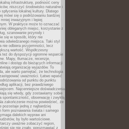
okalną infrastrukturę, podnosić ceny
ców, niszczyć środowisko naturalne i
 spłycenia lokalnej kultury. Dlatego
ej mówi się o podróżowaniu bardziej
niej inwazyjnym i lepiej
ym. W praktyce może to oznaczać
niej obleganych miejsc, korzystanie z
ług, szanowanie przyrody i
 się w sposób, który nie
ia odwiedzanego miejsca. Taki styl
 nie odbiera przyjemności, lecz
większą wartość. Współczesny
a też do dyspozycji ogromne wsparcie
ne. Mapy, tłumacze, recenzje,
nline i dostęp do bieżących informacji
twiają organizację wyjazdów. To
a, ale warto pamiętać, że technologia
 zastępować uważności. Łatwo wpaść
odróżowania od punktu do punktu
dług aplikacji, bez prawdziwego
miejscem. Najcenniejsze doświadczenia
iają się wtedy, gdy zostawiamy sobie
a spontaniczność, obserwację i zwykłą
Na zakończenie można powiedzieć, że
 pozostaje jedną z najbardziej
ch form poznawania świata i samego
wymaga dalekich wypraw ani
udżetów, by było wartościowe.
arczy uważnie zobaczyć region,
śniej się nie znało, porozmawiać z