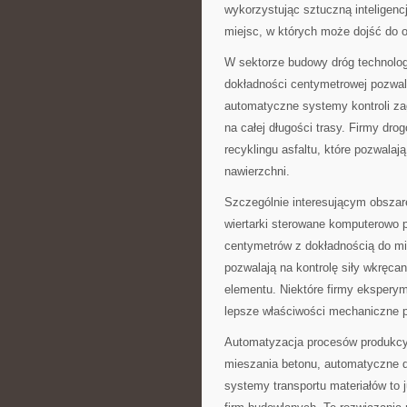
wykorzystując sztuczną inteligenc
miejsc, w których może dojść do o
W sektorze budowy dróg technolo
dokładności centymetrowej pozwala
automatyczne systemy kontroli zag
na całej długości trasy. Firmy dro
recyklingu asfaltu, które pozwalaj
nawierzchni.
Szczególnie interesującym obszar
wiertarki sterowane komputerowo p
centymetrów z dokładnością do mi
pozwalają na kontrolę siły wkręca
elementu. Niektóre firmy ekspery
lepsze właściwości mechaniczne p
Automatyzacja procesów produkcy
mieszania betonu, automatyczne 
systemy transportu materiałów to 