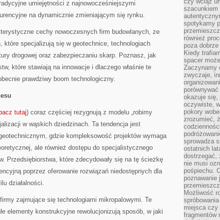
czy wciąż u
adycyjne umiejętności z najnowocześniejszymi
szacunkiem 
urencyjne na dynamicznie zmieniającym się rynku.
autentyczny
spotykamy po
przemieszcza
rakterystyczne cechy nowoczesnych firm budowlanych, ze
również pro
które specjalizują się w geotechnice, technologiach
poza dobrze
Kiedy trafia
tury drogowej oraz zabezpieczaniu skarp. Poznasz, jak
spacer może
tw, które stawiają na innowacje i dlaczego właśnie te
Zaczynamy d
zwyczaje, in
obecnie prawdziwy boom technologiczny.
organizowani
porównywać 
cesu
okazuje się,
oczywiste, w
pokory wobec
bacz tutaj
) coraz częściej rezygnują z modelu „robimy
zrozumieć, ż
alizacji w wąskich dziedzinach. Ta tendencja jest
codziennośc
podróżowanie
 geotechnicznym, gdzie kompleksowość projektów wymaga
sprowadza si
oretycznej, ale również dostępu do specjalistycznego
ostatnich la
dostrzegać,
. Przedsiębiorstwa, które zdecydowały się na tę ścieżkę
nie musi ozn
pośpiechu. 
encyjną poprzez oferowanie rozwiązań niedostępnych dla
poznawanie j
lu działalności.
przemieszcz
Możliwość r
ą firmy zajmujące się technologiami mikropalowymi. Te
spróbowania 
miejsca czy
ałe elementy konstrukcyjne rewolucjonizują sposób, w jaki
fragmentów m