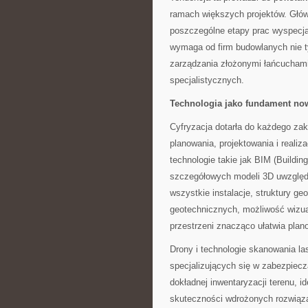
ramach większych projektów. Głów
poszczególne etapy prac wyspec
wymaga od firm budowlanych nie ty
zarządzania złożonymi łańcuchami
specjalistycznych.
Technologia jako fundament n
Cyfryzacja dotarła do każdego za
planowania, projektowania i reali
technologie takie jak BIM (Buildin
szczegółowych modeli 3D uwzględni
wszystkie instalacje, struktury ge
geotechnicznych, możliwość wizua
przestrzeni znacząco ułatwia pla
Drony i technologie skanowania l
specjalizujących się w zabezpiecz
dokładnej inwentaryzacji terenu, i
skuteczności wdrożonych rozwiązań