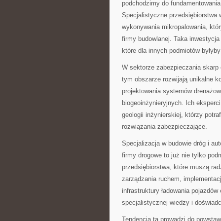
podchodzimy do fundamentowania 
Specjalistyczne przedsiębiorstwa w
wykonywania mikropalowania, który
firmy budowlanej. Taka inwestycja 
które dla innych podmiotów byłyby
W sektorze zabezpieczania skarp 
tym obszarze rozwijają unikalne k
projektowania systemów drenażow
biogeoinżynieryjnych. Ich eksperc
geologii inżynierskiej, którzy pot
rozwiązania zabezpieczające.
Specjalizacja w budowie dróg i au
firmy drogowe to już nie tylko pod
przedsiębiorstwa, które muszą rad
zarządzania ruchem, implementac
infrastruktury ładowania pojazdó
specjalistycznej wiedzy i doświadc
Tendencja ta prowadzi do powsta