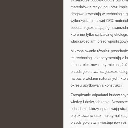
W sektorze budowy dróg zrównoważ
materiałów z recyklingu oraz imp
drogowe inwestują w technologie g
wykorzystanie nawet 95% materiału
popularniejsze stają się nawierz
które nie tylko są bardziej ekolog
właściwościami przeciwpoślizgow
Mikropalowanie również przechodzi
tej technologii eksperymentują z 
lotne z elektrowni czy mieloną żu
przedsiębiorstwa idą jeszcze dal
na bazie włókien naturalnych, któ
okresu użytkowania konstrukcji.
Zarządzanie odpadami budowlanymi
wiedzy i doświadczenia. Nowoczesn
odpadami, którzy opracowują strate
projektowania oraz maksymalizacj
przedsiębiorstw inwestuje również