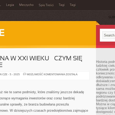
L
Legia
Meczycho
Tagi
Tagi
Spis Treści
SUB
E
A W XXI WIEKU – CZYM SIĘ
Historia pod
E
ludzkiej ci
człowiek prz
konieczności
FIRMA
 CZE - 5 - 2025
MOŻLIWOŚĆ KOMENTOWANIA
ZOSTAŁA
odkrywania i
BUDOWLANA
W
doświadczeni
XXI
dłuższe i zn
WIEKU
–
sama możliw
CZYM
uż nie te same podmioty, które znaliśmy jeszcze dekadę
regionu czy 
SIĘ
podróżowanie
CHARAKTERYZUJE
rosnące wymagania inwestorów oraz coraz bardziej
bardziej dos
Można w ciąg
turalne sprawiły, że branża budowlana przeszła
tysiące kilo
a nowo. W dzisiejszych czasach przedsiębiorstwa zajmujące
dostępność m