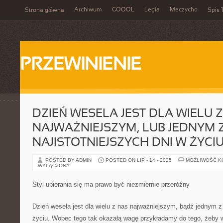
Archiwum
GOOOL
Legia
Meczycho
Strona główna
Spis 
PRZEWINIENIE
DZIEŃ WESELA JEST DLA WIELU 
NAJWAŻNIEJSZYM, LUB JEDNYM 
NAJISTOTNIEJSZYCH DNI W ŻYCI
POSTED BY ADMIN
POSTED ON LIP - 14 - 2025
MOŻLIWOŚĆ 
WYŁĄCZONA
Styl ubierania się ma prawo być niezmiernie przeróżny
Dzień wesela jest dla wielu z nas najważniejszym, bądź jednym z
życiu. Wobec tego tak okazałą wagę przykładamy do tego, żeby