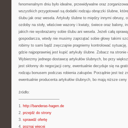
fenomenalnym dniu było idealne, przewidywalne oraz zorganizo
wszystkich przygotowań są dodatki rodzaju obrączki ślubne, któr
ślubu jak oraz wesela. Artykuły ślubne to między innymi obrusy, 
ozdoby na stoły, właściwe wazony i kwiaty, świece oraz balony, i
jakich nie wyobrażamy sobie ślubu ani wesela. Jeżeli całą oprawą
gospodarcza, wtedy nie musimy zaprzątać sobie głowy takimi szcz
robimy to sami bądź zwyczajnie pragniemy kontrolować sytuację, 
gdzie najpoprawniej jest kupić artykuły ślubne. Zobacz na stronie
Wybierzmy jednego dostawcę artykułów ślubnych, bo przy więk
jest skłonny do negocjacji ceny, ewentualnie decyduje się na grat
rodzaju bonusem podczas robienia zakupów. Porządnie jest też zn
ewentualnie producenta artykułów ślubnych, bo mają niższe ceny
źródło:
———————————
1.
http://banderas-hagen.de
2.
przejdź do strony
3.
sprawdź ofertę
4.
poznaj więcej