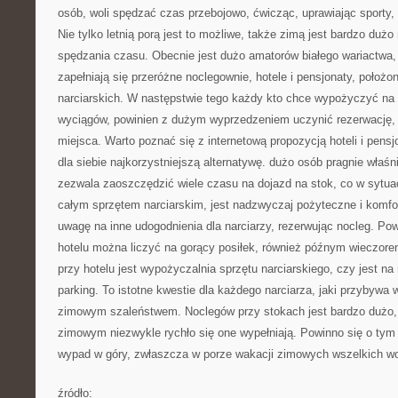
osób, woli spędzać czas przebojowo, ćwicząc, uprawiając sporty, 
Nie tylko letnią porą jest to możliwe, także zimą jest bardzo duż
spędzania czasu. Obecnie jest dużo amatorów białego wariactwa, 
zapełniają się przeróżne noclegownie, hotele i pensjonaty, położo
narciarskich. W następstwie tego każdy kto chce wypożyczyć na 
wyciągów, powinien z dużym wyprzedzeniem uczynić rezerwację, 
miejsca. Warto poznać się z internetową propozycją hoteli i pens
dla siebie najkorzystniejszą alternatywę. dużo osób pragnie właśni
zezwala zaoszczędzić wiele czasu na dojazd na stok, co w sytua
całym sprzętem narciarskim, jest nadzwyczaj pożyteczne i komfo
uwagę na inne udogodnienia dla narciarzy, rezerwując nocleg. Po
hotelu można liczyć na gorący posiłek, również późnym wieczore
przy hotelu jest wypożyczalnia sprzętu narciarskiego, czy jest n
parking. To istotne kwestie dla każdego narciarza, jaki przybywa w
zimowym szaleństwem. Noclegów przy stokach jest bardzo dużo, 
zimowym niezwykle rychło się one wypełniają. Powinno się o tym
wypad w góry, zwłaszcza w porze wakacji zimowych wszelkich w
źródło: