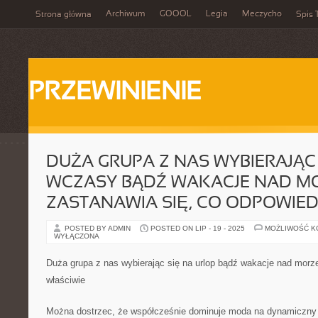
Archiwum
GOOOL
Legia
Meczycho
Strona główna
Spis 
PRZEWINIENIE
DUŻA GRUPA Z NAS WYBIERAJĄC 
WCZASY BĄDŹ WAKACJE NAD M
ZASTANAWIA SIĘ, CO ODPOWIE
POSTED BY ADMIN
POSTED ON LIP - 19 - 2025
MOŻLIWOŚĆ 
WYŁĄCZONA
Duża grupa z nas wybierając się na urlop bądź wakacje nad morz
właściwie
Można dostrzec, że współcześnie dominuje moda na dynamiczny t