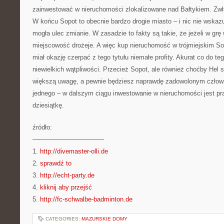
zainwestować w nieruchomości zlokalizowane nad Bałtykiem. Zwł
W końcu Sopot to obecnie bardzo drogie miasto – i nic nie wskazu
mogła ulec zmianie. W zasadzie to fakty są takie, że jeżeli w grę
miejscowość drożeje. A więc kup nieruchomość w trójmiejskim So
miał okazję czerpać z tego tytułu niemałe profity. Akurat co do t
niewielkich wątpliwości. Przecież Sopot, ale również choćby Hel 
większą uwagę, a pewnie będziesz naprawdę zadowolonym czło
jednego – w dalszym ciągu inwestowanie w nieruchomości jest p
dziesiątkę.
źródło:
———————————
1.
http://divemaster-olli.de
2.
sprawdź to
3.
http://echt-party.de
4.
kliknij aby przejść
5.
http://fc-schwalbe-badminton.de
CATEGORIES:
MAZURSKIE DOMY