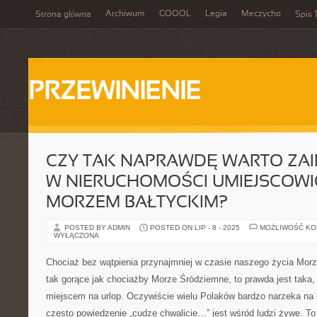
Archiwum
GOOOL
Legia
Meczycho
Strona główna
Spis 
PRZEWINIENIE
CZY TAK NAPRAWDĘ WARTO ZA
W NIERUCHOMOŚCI UMIEJSCOW
MORZEM BAŁTYCKIM?
POSTED BY ADMIN
POSTED ON LIP - 8 - 2025
MOŻLIWOŚĆ K
WYŁĄCZONA
Chociaż bez wątpienia przynajmniej w czasie naszego życia Morz
tak gorące jak chociażby Morze Śródziemne, to prawda jest taka, 
miejscem na urlop. Oczywiście wielu Polaków bardzo narzeka na 
często powiedzenie „cudze chwalicie…” jest wśród ludzi żywe. To