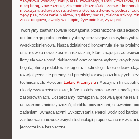
zabytkowe kościoły
,
zakup auta używanego
,
zamki krzyżackie
,
z
małą firmą
,
zawieszenie
,
zbieranie deszczówki
,
zdrowie hormonal
mężczyzn
,
zdrowie oczu
,
zdrowie słuchu
,
zdrowie w podróży
,
zdr
zęby psa
,
zgłoszenie budowy
,
zgubiony bagaż
,
zielone szkoły
,
zi
znaki drogowe
,
zwroty w sklepie
,
żywienie kur
,
żywopłot
Tworzymy zaawansowane rozwiązania przeznaczone dla zakładów
dostarczając profesjonalne systemy oraz urządzenia wykorzystuj
wysokociśnieniową. Nasza działalność koncentruje się na projekto
oraz rozwoju nowoczesnych rozwiązań, które znajdują zastosowa
liczy się wydajność, dokładność oraz ochrona wykonywanych pro
bogatą ofertę produktów, usług oraz technologii, które odpowiada
rozwijającego się przemysłu i przedsiębiorstw poszukujących ni
technicznych. Polecam
Ludzie Przemysłu
i Maszyny i Infrastrukt
układy wysokociśnieniowe, które zostały opracowane z myślą o 
zastosowaniach. Dostarczamy rozwiązania, pozwalające na reali
usuwaniem zanieczyszczeń, obróbką powierzchni, usuwaniem pow
zadaniami wymagającymi wykorzystania energii wody pod bardzo 
zastosowaniu nowoczesnych technologii proponowane rozwiązani
jednocześnie bezpieczne.