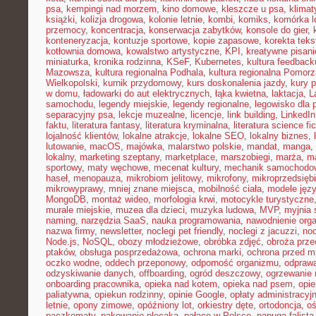
psa
,
kempingi nad morzem
,
kino domowe
,
kleszcze u psa
,
klima
książki
,
kolizja drogowa
,
kolonie letnie
,
kombi
,
komiks
,
komórka l
przemocy
,
koncentracja
,
konserwacja zabytków
,
konsole do gier
,
konteneryzacja
,
kontuzje sportowe
,
kopie zapasowe
,
korekta teks
kotłownia domowa
,
kowalstwo artystyczne
,
KPI
,
kreatywne pisani
miniaturka
,
kronika rodzinna
,
KSeF
,
Kubernetes
,
kultura feedback
Mazowsza
,
kultura regionalna Podhala
,
kultura regionalna Pomorz
Wielkopolski
,
kurnik przydomowy
,
kurs doskonalenia jazdy
,
kury 
w domu
,
ładowarki do aut elektrycznych
,
łąka kwietna
,
laktacja
,
L
samochodu
,
legendy miejskie
,
legendy regionalne
,
legowisko dla 
separacyjny psa
,
lekcje muzealne
,
licencje
,
link building
,
LinkedIn
faktu
,
literatura fantasy
,
literatura kryminalna
,
literatura science fic
lojalność klientów
,
lokalne atrakcje
,
lokalne SEO
,
lokalny biznes
,
lutowanie
,
macOS
,
majówka
,
malarstwo polskie
,
mandat
,
manga
,
lokalny
,
marketing szeptany
,
marketplace
,
marszobiegi
,
marża
,
ma
sportowy
,
maty węchowe
,
mecenat kultury
,
mechanik samochodo
haseł
,
menopauza
,
mikrobiom jelitowy
,
mikrofony
,
mikroprzedsięb
mikrowyprawy
,
mniej znane miejsca
,
mobilność ciała
,
modele jęz
MongoDB
,
montaż wideo
,
morfologia krwi
,
motocykle turystyczne
murale miejskie
,
muzea dla dzieci
,
muzyka ludowa
,
MVP
,
myjnia
naming
,
narzędzia SaaS
,
nauka programowania
,
nawodnienie org
nazwa firmy
,
newsletter
,
noclegi pet friendly
,
noclegi z jacuzzi
,
noc
Node.js
,
NoSQL
,
obozy młodzieżowe
,
obróbka zdjęć
,
obroża prz
ptaków
,
obsługa posprzedażowa
,
ochrona marki
,
ochrona przed 
oczko wodne
,
oddech przeponowy
,
odporność organizmu
,
odprawa
odzyskiwanie danych
,
offboarding
,
ogród deszczowy
,
ogrzewanie 
onboarding pracownika
,
opieka nad kotem
,
opieka nad psem
,
opi
paliatywna
,
opiekun rodzinny
,
opinie Google
,
opłaty administracyj
letnie
,
opony zimowe
,
opóźniony lot
,
orkiestry dęte
,
ortodoncja
,
oś
paczkomaty
,
pakowanie plecaka
,
pałace w Polsce
,
papuga falista