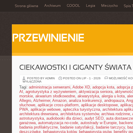
Archiwum
GOOOL
Legia
Meczycho
Strona główna
Spis 
PRZEWINIENIE
CIEKAWOSTKI I GIGANTY ŚWIATA
POSTED BY ADMIN
POSTED ON LIP - 1 - 2026
MOŻLIWOŚĆ K
WYŁĄCZONA
Tagi:
administracja serwerami
,
Adobe XD
,
adopcja kota
,
adopcja 
AI
,
agroturystyka z wyżywieniem
,
aktywizacja seniora
,
aktywność
morskie
,
akwarium słodkowodne
,
akwarystyka
,
alergia u kota
,
ale
Allegro
,
Alzheimer
,
Amazon
,
analiza konkurencji
,
andropauza
,
Ang
słuchowe
,
aplikacje cross-platform
,
aplikacje desktopowe
,
aplikac
PWA
,
aplikacje webowe
,
apteczka turystyczna
,
architektura aplika
architektura drewniana
,
architektura systemów
,
archiwa rodzinne
,
astroturystyka
,
audiobooki dla dzieci
,
audyt SEO
,
auta dostawcze
garażowa
,
automatyzacja no-code
,
autostrady w Europie
,
backen
badania profilaktyczne
,
badanie satysfakcji
,
badanie tarczycy
,
ba
deszczówkę
,
behawiorysta kotów
,
behawiorysta psów
,
benefity p