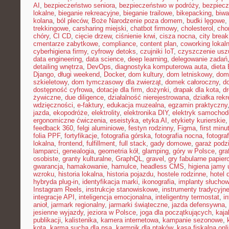
AI
,
bezpieczeństwo seniora
,
bezpieczeństwo w podróży
,
bezpiecz
lokalne
,
bieganie rekreacyjne
,
bieganie trailowe
,
bikepacking
,
biw
kolana
,
ból pleców
,
Boże Narodzenie poza domem
,
budki lęgowe
,
trekkingowe
,
carsharing miejski
,
chatbot firmowy
,
cholesterol
,
cho
chóry
,
CI CD
,
cięcie drzew
,
ciśnienie krwi
,
cisza nocna
,
city brea
cmentarze zabytkowe
,
compliance
,
content plan
,
coworking lokal
cyberhigiena firmy
,
cyfrowy detoks
,
czujniki IoT
,
czyszczenie usz
data engineering
,
data science
,
deep learning
,
delegowanie zadań
detailing wnętrza
,
DevOps
,
diagnostyka komputerowa auta
,
dieta
Django
,
długi weekend
,
Docker
,
dom kultury
,
dom letniskowy
,
dom
szkieletowy
,
dom tymczasowy dla zwierząt
,
domek całoroczny
,
d
dostępność cyfrowa
,
dotacje dla firm
,
dożynki
,
drapak dla kota
,
d
żywiczne
,
due diligence
,
działalność nierejestrowana
,
działka rek
wdzięczności
,
e-faktury
,
edukacja muzealna
,
egzamin praktyczny
jazda
,
ekopodróże
,
elektrolity
,
elektronika DIY
,
elektryk samocho
ergonomiczne ćwiczenia
,
eseistyka
,
etyka AI
,
etykiety kurierskie
feedback 360
,
felgi aluminiowe
,
festyn rodzinny
,
Figma
,
first minu
folia PPF
,
fortyfikacje
,
fotografia górska
,
fotografia nocna
,
fotogra
lokalna
,
frontend
,
fulfillment
,
full stack
,
gady domowe
,
garaż podz
lamparci
,
genealogia
,
geometria kół
,
glamping
,
góry w Polsce
,
gra
osobiste
,
granty kulturalne
,
GraphQL
,
gravel
,
gry fabularne papie
gwarancja
,
hamakowanie
,
hamulce
,
headless CMS
,
higiena jamy 
wzroku
,
historia lokalna
,
historia pojazdu
,
hostele rodzinne
,
hotel 
hybryda plug-in
,
identyfikacja marki
,
ikonografia
,
implanty słucho
Instagram Reels
,
instrukcje stanowiskowe
,
instrumenty tradycyjn
integracje API
,
inteligencja emocjonalna
,
inteligentny termostat
,
in
anioł
,
jarmark regionalny
,
jarmarki świąteczne
,
jazda defensywna
,
jesienne wyjazdy
,
jeziora w Polsce
,
joga dla początkujących
,
kaj
publikacji
,
kalistenika
,
kamera internetowa
,
kampanie sezonowe
,
kota
,
karma sucha dla psa
,
karmnik dla ptaków
,
kasa fiskalna onl