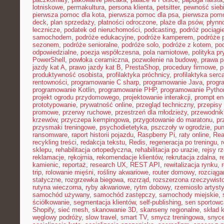
lotniskowe
,
permakultura
,
persona klienta
,
petsitter
,
pewność sieb
pierwsza pomoc dla kota
,
pierwsza pomoc dla psa
,
pierwsza pom
deck
,
plan sprzedaży
,
płatności odroczone
,
plaże dla psów
,
płynn
lecznicze
,
podatek od nieruchomości
,
podcasting
,
podróż pociąg
samochodem
,
podróże edukacyjne
,
podróże kamperem
,
podróże 
sezonem
,
podróże senioralne
,
podróże solo
,
podróże z kotem
,
po
odpowiedzialne
,
poezja współczesna
,
pola namiotowe
,
polityka p
PowerShell
,
powłoka ceramiczna
,
pozwolenie na budowę
,
prawa p
jazdy kat A
,
prawo jazdy kat B
,
PrestaShop
,
procedury firmowe
,
p
produktywność osobista
,
profilaktyka próchnicy
,
profilaktyka serc
rentowności
,
programowanie C sharp
,
programowanie Java
,
progr
programowanie Kotlin
,
programowanie PHP
,
programowanie Pytho
projekt ogrodu przydomowego
,
projektowanie interakcji
,
prompt en
prototypowanie
,
prywatność online
,
przegląd techniczny
,
przepisy
promowe
,
przerwy ruchowe
,
przestrzeń dla młodzieży
,
przewodnik
krzewów
,
przyczepa kempingowa
,
przygotowanie do maratonu
,
pr
przysmaki treningowe
,
psychodietetyka
,
pszczoły w ogrodzie
,
pun
ransomware
,
raport historii pojazdu
,
Raspberry Pi
,
raty online
,
Rea
recykling treści
,
redakcja tekstu
,
Redis
,
regeneracja po treningu
,
r
sklepu
,
rehabilitacja ortopedyczna
,
rehabilitacja po urazie
,
rejsy r
reklamacje
,
rękojmia
,
rekomendacje klientów
,
rekrutacja zdalna
,
r
kamienic
,
reportaż
,
research UX
,
REST API
,
rewitalizacja rynku
,
trip
,
rolowanie mięśni
,
rośliny akwariowe
,
router domowy
,
rozciąga
statyczne
,
rozgrzewka biegowa
,
rozrząd
,
rozszerzona rzeczywist
rutyna wieczorna
,
ryby akwariowe
,
rytm dobowy
,
rzemiosło artyst
samochód używany
,
samochód zastępczy
,
samochody miejskie
,
ściółkowanie
,
segmentacja klientów
,
self-publishing
,
sen sportowc
Shopify
,
sieć mesh
,
skanowanie 3D
,
skanseny regionalne
,
skład k
węglowy podróży
,
slow travel
,
smart TV
,
smycz treningowa
,
snyce