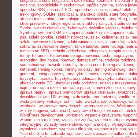
socjalizacja kota
,
socjalizacja szczeniaka
,
socrealizm
,
spacer z 
rodzinne
,
spółdzielnia mieszkaniowa
,
spółka cywilna
,
spółka jawn
sprzedaż B2B
,
sprzedaż B2C
,
sprzedaż online
,
sprzedaż telefoni
trekkingowy
,
SQLite
,
stabilizacja
,
stand-up polski
,
stare fotografie
stodoła mieszkalna
,
stomatologia zachowawcza
,
storytelling
,
stor
stres przewlekły
,
stroje regionalne
,
struktury danych
,
studio domo
Svelte
,
światło niebieskie
,
światłowód
,
świetlica wiejska
,
świnka 
Symfony
,
system OKR
,
szczepienia podróżne
,
szczepienie kota
,
psa
,
szlaki górskie
,
szlaki historyczne
,
szlaki kulinarne
,
szlaki n
szlaki rowerowe rodzinne
,
szlaki winiarskie
,
szlaki zamków
,
sztuk
sakralna
,
szyfrowanie danych
,
tańce ludowe
,
tanie noclegi
,
teatr 
techniczne SEO
,
techniki oddechowe
,
teleopieka
,
terapia online
,
t
termy
,
terrarium
,
testowanie oprogramowania
,
testy integracyjne
,
marketing
,
tiny house
,
tkactwo
,
tłumacz offline
,
tradycje rodzinne
samochodowe
,
trawnik naturalny
,
trening core
,
trening dla dzieci
,
kettlebell
,
trening kobiet
,
trening po ciąży
,
trening równowagi
,
tren
gumami
,
tuning optyczny
,
turystyka filmowa
,
turystyka industrialn
turystyka literacka
,
turystyka przyrodnicza
,
turystyka sakralna
,
ub
ubezpieczenie OC
,
ubezpieczenie podróżne
,
uczenie maszynowe
najmu
,
umowa o dzieło
,
umowa o pracę
,
umowa zlecenie
,
umowy
uprawa papryki
,
uprawa pomidorów
,
uprawa truskawek
,
uważność
dwuskładnikowe
,
UX writing
,
uzdrowiska
,
van rodzinny
,
vanlife
,
V
wada postawy
,
wakacje last minute
,
warsztat samochodowy
,
wart
webhooki
,
wektorowe bazy danych
,
weterynarz online
,
Wielkanoc 
winiety drogowe
,
witamina D
,
wizytówka Google
,
własność intelek
WordPress development
,
workation
,
wsparcie kryzysowe
,
wspóln
wspomnienia rodzinne
,
wybielanie zębów
,
wycena startupu
,
wycin
integracyjne
,
wyjazdy weekendowe
,
wymiana oleju
,
wynagrodzeni
wypalenie zawodowe
,
wyprawka dla kota
,
wyprawka dla psa
,
wyst
YouTube Shorts
,
zabawki węchowe
,
zabezpieczenie balkonu dla 