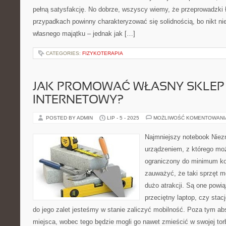
pełną satysfakcję. No dobrze, wszyscy wiemy, że przeprowadzki
przypadkach powinny charakteryzować się solidnością, bo nikt ni
własnego majątku – jednak jak […]
CATEGORIES:
FIZYKOTERAPIA
JAK PROMOWAĆ WŁASNY SKLEP
INTERNETOWY?
POSTED BY ADMIN
LIP - 5 - 2025
MOŻLIWOŚĆ KOMENTOWAN
Najmniejszy notebook Niez
urządzeniem, z którego mo
ograniczony do minimum ko
zauważyć, że taki sprzęt
dużo atrakcji. Są one powią
przeciętny laptop, czy sta
do jego zalet jesteśmy w stanie zaliczyć mobilność. Poza tym ab
miejsca, wobec tego będzie mogli go nawet zmieścić w swojej tor