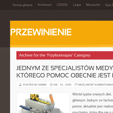
Archiwum
GOOOL
Legia
Meczycho
Strona główna
Spis 
PRZEWINIENIE
Archive for the ‘Fizykoterapia’ Category
JEDNYM ZE SPECJALISTÓW MEDY
KTÓREGO POMOC OBECNIE JEST 
POSTED BY ADMIN
SIE - 15 - 2025
MOŻLIWOŚĆ KOMENTOWA
Wśród typów znanych diet, 
głównym Jednym ze fachow
pomoc aktualnie jest nadzwy
psychiatra, która dba nie o 