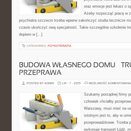
oraz emocje jest lekarz o s
Ażeby rozpocząć pracę w z
psychiatra szczecin trzeba wpierw zakończyć studia lecznicze m
czasie ukończyć ową specjalność. Takie szczególne szkolenie trwa
dopiero w […]
CATEGORIES:
FIZYKOTERAPIA
BUDOWA WŁASNEGO DOMU – T
PRZEPRAWA
POSTED BY ADMIN
LIP - 7 - 2025
MOŻLIWOŚĆ KOMENTOWAN
Szukamy porządnej firmy p
człowiek chciałby przeprow
Warszawy, musi mieć na u
istotnym jest to, aby w umi
przeprowadzkowe. Trzeba po
wykonuje transport Łódź, m