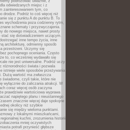
miemy podróżować uważnie, z
dla odwiedzanych miejsc i z
m zainteresowaniem tym, co
 drodze. Podróż to coś więcej niż
nie się z punktu A do punktu B. To
ces wychodzenia poza codzienny rytm,
 znane schematy i przyzwyczajenia.
my do nowego miejsca, nawet prosty
 stać się doświadczeniem uczącym.
ostrzegać inne tempo życia, inne
ną architekturę, odmienny sposób
a przestrzeni. Uczymy się
bez pochopnego oceniania. Często
 że to, co wcześniej wydawało się
cale nie jest uniwersalne. Podróż uczy
 różnorodności świata i pozwala
e istnieje wiele sposobów przeżywania
i. Dużą wartość ma zwłaszcza
 świadome, czyli takie, które nie
ę wyłącznie do zaliczania atrakcji. W
tach coraz więcej osób zaczyna
 że prawdziwie wartościowa wyprawa
aczać napiętego planu i nieustannego
Czasem znacznie więcej daje spokojne
ednej okolicy niż szybkie
anie się między wieloma punktami.
ozmowy z lokalnymi mieszkańcami,
regionalnej kuchni, zrozumienia historii
 zobaczenia mniej oczywistych
iasta potrafi przynieść głębsze