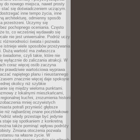
my do nowego miejsca, nawet prosty
 stać się doświadczeniem uczącym.
ostrzegać inne tempo życia, inne
ną architekturę, odmienny sposób
a przestrzeni. Uczymy się
bez pochopnego oceniania. Często
 że to, co wcześniej wydawało się
cale nie jest uniwersalne. Podróż uczy
 różnorodności świata i pozwala
e istnieje wiele sposobów przeżywania
i. Dużą wartość ma zwłaszcza
 świadome, czyli takie, które nie
ę wyłącznie do zaliczania atrakcji. W
tach coraz więcej osób zaczyna
 że prawdziwie wartościowa wyprawa
aczać napiętego planu i nieustannego
Czasem znacznie więcej daje spokojne
ednej okolicy niż szybkie
anie się między wieloma punktami.
ozmowy z lokalnymi mieszkańcami,
regionalnej kuchni, zrozumienia historii
 zobaczenia mniej oczywistych
iasta potrafi przynieść głębsze
ie niż najbardziej znane pocztówkowe
 Podróż wtedy przestaje być jedynie
 a staje się spotkaniem z konkretną
e można także pominąć wpływu podróży
obisty. Zmiana otoczenia pozwala
ystansu na własne życie. W
ytmie wiele rzeczy wydaje się pilnych