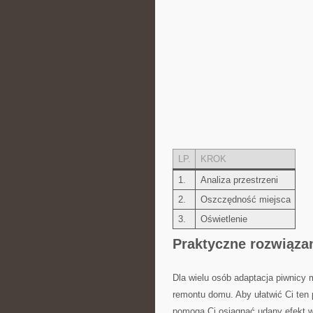
LP.
KROK
1.
Analiza‍ przestrzeni
2.
Oszczędność miejsca
3.
Oświetlenie
Praktyczne ⁤rozwiązan
Dla wielu osób adaptacja ⁢piwnicy
remontu domu. Aby ułatwić​ Ci ten
‍pomogą Ci osiągnąć udany efekt w 