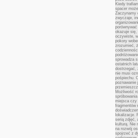
Kiedy trafia
spacer może
Zaczynamy d
zwyczaje, in
organizowani
porównywać 
okazuje się,
oczywiste, w
pokory wobec
zrozumieć, ż
codziennośc
podróżowanie
sprowadza si
ostatnich la
dostrzegać,
nie musi ozn
pośpiechu. 
poznawanie j
przemieszcz
Możliwość r
spróbowania 
miejsca czy
fragmentów m
doświadczen
lokalizacje.
serią zdjęć,
kulturą. Ni
na rozwój os
spojrzeć z d
codziennym r