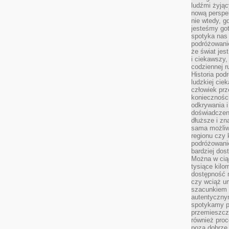
ludźmi żyjąc
nową perspe
nie wtedy, g
jesteśmy go
spotyka nas 
podróżowanie
że świat jes
i ciekawszy,
codziennej r
Historia pod
ludzkiej ci
człowiek prz
konieczności
odkrywania i
doświadczeni
dłuższe i zn
sama możliw
regionu czy 
podróżowanie
bardziej dos
Można w ciąg
tysiące kilo
dostępność m
czy wciąż u
szacunkiem 
autentyczny
spotykamy po
przemieszcza
również pro
poza dobrze