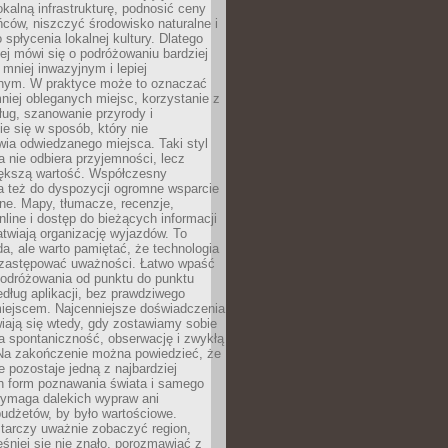
okalną infrastrukturę, podnosić ceny
ców, niszczyć środowisko naturalne i
 spłycenia lokalnej kultury. Dlatego
ej mówi się o podróżowaniu bardziej
niej inwazyjnym i lepiej
ym. W praktyce może to oznaczać
niej obleganych miejsc, korzystanie z
ług, szanowanie przyrody i
 się w sposób, który nie
ia odwiedzanego miejsca. Taki styl
 nie odbiera przyjemności, lecz
większą wartość. Współczesny
a też do dyspozycji ogromne wsparcie
ne. Mapy, tłumacze, recenzje,
nline i dostęp do bieżących informacji
twiają organizację wyjazdów. To
a, ale warto pamiętać, że technologia
 zastępować uważności. Łatwo wpaść
odróżowania od punktu do punktu
dług aplikacji, bez prawdziwego
miejscem. Najcenniejsze doświadczenia
iają się wtedy, gdy zostawiamy sobie
a spontaniczność, obserwację i zwykłą
Na zakończenie można powiedzieć, że
 pozostaje jedną z najbardziej
ch form poznawania świata i samego
wymaga dalekich wypraw ani
udżetów, by było wartościowe.
arczy uważnie zobaczyć region,
śniej się nie znało, porozmawiać z