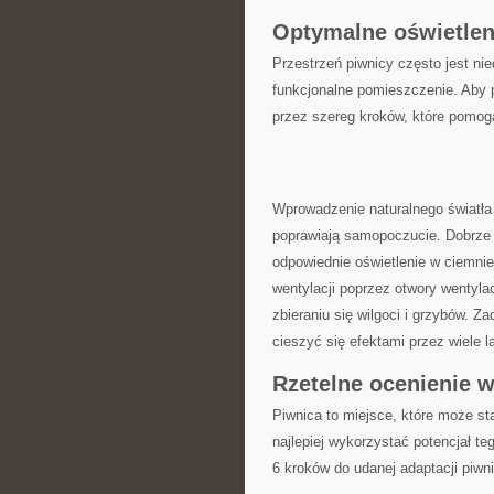
Optymalne‌ oświetlen
Przestrzeń piwnicy często ‌jest nie
funkcjonalne pomieszczenie. Aby p
przez szereg kroków, które pomogą
Wprowadzenie​ naturalnego ​światła 
‌poprawiają samopoczucie. Dobrze
odpowiednie oświetlenie w ciemnie
⁢wentylacji poprzez ‌otwory wenty
zbieraniu się ‌wilgoci i grzybów. Za
cieszyć się efektami przez wiele⁤ la
Rzetelne ocenienie 
Piwnica to miejsce, które może s
najlepiej⁢ wykorzystać⁤ potencjał t
6 ⁣kroków do udanej adaptacji​ piwn