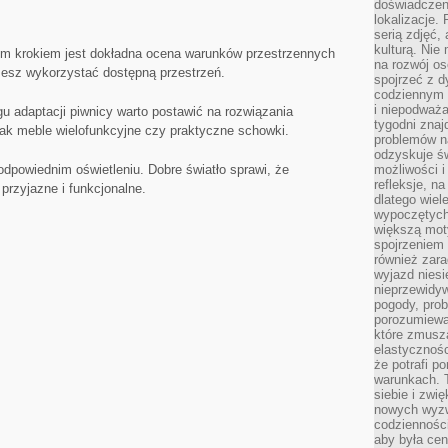
doświadczen
lokalizacje.
serią zdjęć,
kulturą. Ni
 krokiem jest dokładna ocena warunków ⁣przestrzennych
na rozwój os
możesz wykorzystać dostępną przestrzeń.
spojrzeć z d
codziennym r
i niepodważa
 adaptacji piwnicy⁣ warto‍ postawić na rozwiązania
tygodni znaj
jak meble ​wielofunkcyjne czy praktyczne schowki.
problemów n
odzyskuje ś
dpowiednim ‌oświetleniu. Dobre ⁤światło sprawi, że
możliwości i
refleksje, n
​przyjazne i funkcjonalne.
dlatego wiel
wypoczętych
większą mot
spojrzeniem
również zar
wyjazd niesi
nieprzewidy
pogody, pro
porozumiewa
które zmusza
elastycznośc
że potrafi p
warunkach. 
siebie i zw
nowych wyzw
codzienności
aby była cen