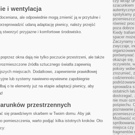
czy wciąż u
szacunkiem 
ie i wentylacja
autentyczny
spotykamy po
doceniana, ale odpowiednie mogą zmienić‌ ją w⁢ przytulne i
przemieszcza
również pro
rzeprowadzić udaną adaptację piwnicy,‌ należy przejść
poza dobrze
 stworzyć⁢ przyjazne i komfortowe‍ środowisko.
Kiedy trafia
spacer może
Zaczynamy d
zwyczaje, in
organizowani
porównywać 
poprzez okna ‌dają nie tylko poczucie​ przestrzeni, ale także
okazuje się,
oczywiste, w
 rozmieszczone źródła sztucznego światła zapewnią
pokory wobec
jszych⁤ miejscach. Dodatkowo, zapewnienie prawidłowej
zrozumieć, ż
codziennośc
lacyjne lub systemy nawiewno-wywiewne zapobiegnie
podróżowanie
dbaj‍ o te ⁣elementy już na etapie adaptacji piwnicy, aby
sprowadza si
ostatnich la
t!
dostrzegać,
nie musi ozn
warunków przestrzennych
pośpiechu. 
poznawanie j
tać się prawdziwym ‌skarbem w Twoim domu. ‍Aby jak
przemieszcz
Możliwość r
ego pomieszczenia, ⁢warto podjąć kilka istotnych kroków. Oto
spróbowania 
miejsca czy
icy:
fragmentów m