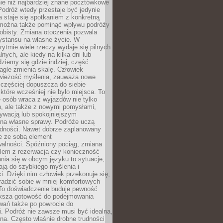
ie niż najbardziej znane pocztówkowe
 Podróż wtedy przestaje być jedynie
 a staje się spotkaniem z konkretną
e można także pominąć wpływu podróży
obisty. Zmiana otoczenia pozwala
ystansu na własne życie. W
ytmie wiele rzeczy wydaje się pilnych
lnych, ale kiedy na kilka dni lub
dziemy się gdzie indziej, część
agle zmienia skalę. Człowiek
wieżość myślenia, zauważa nowe
 częściej dopuszcza do siebie
a które wcześniej nie było miejsca. To
e osób wraca z wyjazdów nie tylko
, ale także z nowymi pomysłami,
ywacją lub spokojniejszym
 na własne sprawy. Podróże uczą
adności. Nawet dobrze zaplanowany
e ze sobą element
walności. Spóźniony pociąg, zmiana
blem z rezerwacją czy konieczność
nia się w obcym języku to sytuacje,
ją do szybkiego myślenia i
i. Dzięki nim człowiek przekonuje się,
oradzić sobie w mniej komfortowych
To doświadczenie buduje pewność
iększa gotowość do podejmowania
ań także po powrocie do
. Podróż nie zawsze musi być idealna,
na. Często właśnie drobne trudności