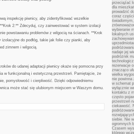
przeciążać l
dla mieszkań
prowadzić do
coraz części
wą inspekcję piwnicy, aby zidentyfikować ‌wszelkie
świadomym, m
zrównoważon
 **Krok 2:** Zdecyduj, czy zainwestować w⁣ system izolacji
wybieranie m
gnie powstawaniu problemów z ⁤wilgocią na ścianach. **Krok
lokalnych us
zachowywanie
 izolacyjne do‌ podłóg, takie jak folie czy pianki, aby
uprzedmiotaw
ed zimnem i wilgocią.
podróżowania
nadaje jej 
podróżnik m
technologicz
rezerwacje o
roków⁣ do ‍udanej adaptacji piwnicy okaże ⁤się pomocna przy
znacząco uła
a ⁢w funkcjonalną i estetyczną przestrzeń. Pamiętajcie, że
wielka wygod
nie powinna
ie,⁢ pomysłowość i cierpliwość. Dzięki odpowiedniemu
w schemat p
 piwnica może stać się ulubionym miejscem w Waszym domu.
wyłącznie we
kontaktu z 
często pojaw
przestrzeń n
ciekawość. 
podróżowanie
rozwijający
siebie. Nie 
ogromnych b
Czasem wyst
którego wcze