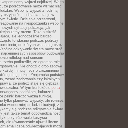
że wspominamy wyjazd najdłużej. Warto
ć, że podróżowanie może wzmacniać
ludzkie. Wspólny wyjazd z rodziną,
y przyjaciółmi odsłania relacje w
ym świetle. Dzielenie przestrzeni,
reagowanie na niespodzianki i wspólne
nowych sytuacji pokazują, jak
nkcjonujemy razem. Taka bliskość
jąca, ale jednocześnie bardzo
 Często to właśnie podczas podróży
omnienia, do których wraca się przez
 Wspólne odkrywanie świata może stać
z najcenniejszych sposobów budowania
ołowie refleksji nad sensem
 trzeba podkreślić, że ogromną rolę
ygotowanie. Nie chodzi o drobiazgowe
e każdej minuty, lecz o zrozumienie
którego się jedzie. Znajomość podstaw
ltury, zasad zachowania czy lokalnych
rawia, że podróż staje się głębsza i
powiedzialna. W tym kontekście
portal
oświęcony podróżom, kulturze i
że pełnić bardzo ważną funkcję,
e tylko planować wyjazdy, ale również
ku wobec miejsc, ludzi i tradycji, z
tykamy się podczas odkrywania świata.
 jest także temat odpowiedzialności.
tyki przyniósł wiele korzyści
h, ale równocześnie ujawnił liczne
admierna liczba odwiedzających może