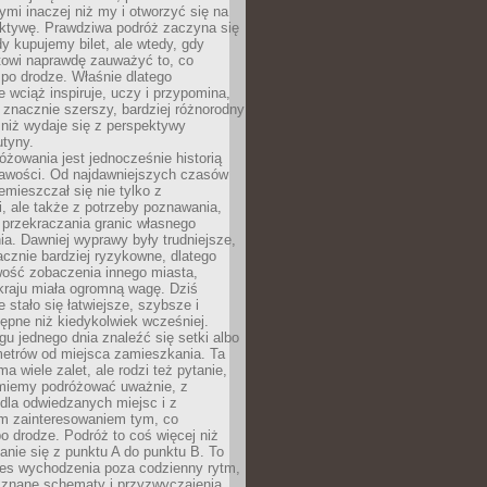
ymi inaczej niż my i otworzyć się na
ktywę. Prawdziwa podróż zaczyna się
dy kupujemy bilet, ale wtedy, gdy
towi naprawdę zauważyć to, co
po drodze. Właśnie dlatego
 wciąż inspiruje, uczy i przypomina,
t znacznie szerszy, bardziej różnorodny
 niż wydaje się z perspektywy
utyny.
różowania jest jednocześnie historią
ekawości. Od najdawniejszych czasów
emieszczał się nie tylko z
, ale także z potrzeby poznawania,
 przekraczania granic własnego
a. Dawniej wyprawy były trudniejsze,
acznie bardziej ryzykowne, dlatego
ość zobaczenia innego miasta,
kraju miała ogromną wagę. Dziś
 stało się łatwiejsze, szybsze i
tępne niż kiedykolwiek wcześniej.
u jednego dnia znaleźć się setki albo
metrów od miejsca zamieszkania. Ta
a wiele zalet, ale rodzi też pytanie,
miemy podróżować uważnie, z
dla odwiedzanych miejsc i z
m zainteresowaniem tym, co
 drodze. Podróż to coś więcej niż
nie się z punktu A do punktu B. To
ces wychodzenia poza codzienny rytm,
 znane schematy i przyzwyczajenia.