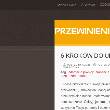
Archiwum
GOOO
Strona główna
PRZEWINIENI
6 KROKÓW DO UD
POSTED BY ADMIN
POSTED ON
WYŁĄCZONA
Tagi:
adaptacja piwnicy
,
aranżacja
przestrzeń
,
remont
Chcesz​ przekształcić​ swoją ‍piw
przewodnik‍ „6 ⁣kroków do udanej ada
⁤przekształcisz nudne i mało wyko
pomieszczenie. Odkryj, jak krok​ po
wszystkie ⁣Twoje potrzeby i oczeki