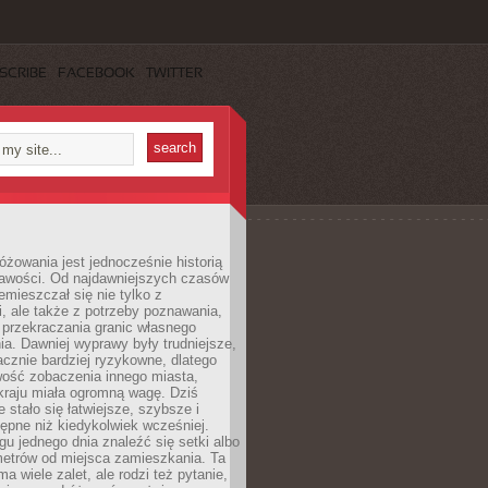
SCRIBE
FACEBOOK
TWITTER
różowania jest jednocześnie historią
ekawości. Od najdawniejszych czasów
emieszczał się nie tylko z
, ale także z potrzeby poznawania,
 przekraczania granic własnego
a. Dawniej wyprawy były trudniejsze,
acznie bardziej ryzykowne, dlatego
ość zobaczenia innego miasta,
kraju miała ogromną wagę. Dziś
 stało się łatwiejsze, szybsze i
tępne niż kiedykolwiek wcześniej.
u jednego dnia znaleźć się setki albo
metrów od miejsca zamieszkania. Ta
a wiele zalet, ale rodzi też pytanie,