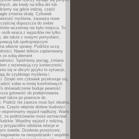
lnych, ale kiedy na kilka dni lub
dziemy się gdzie indziej, część
agle zmienia skalę. Człowiek
wieżość myślenia, zauważa nowe
 częściej dopuszcza do siebie
a które wcześniej nie było miejsca. To
e osób wraca z wyjazdów nie tylko
, ale także z nowymi pomysłami,
ywacją lub spokojniejszym
 na własne sprawy. Podróże uczą
adności. Nawet dobrze zaplanowany
e ze sobą element
walności. Spóźniony pociąg, zmiana
blem z rezerwacją czy konieczność
nia się w obcym języku to sytuacje,
ją do szybkiego myślenia i
i. Dzięki nim człowiek przekonuje się,
oradzić sobie w mniej komfortowych
To doświadczenie buduje pewność
iększa gotowość do podejmowania
ań także po powrocie do
. Podróż nie zawsze musi być idealna,
na. Często właśnie drobne trudności
że wspominamy wyjazd najdłużej. Warto
ć, że podróżowanie może wzmacniać
ludzkie. Wspólny wyjazd z rodziną,
y przyjaciółmi odsłania relacje w
ym świetle. Dzielenie przestrzeni,
reagowanie na niespodzianki i wspólne