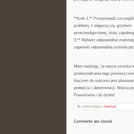
**Krok 1:** Przeprowadź szczegóło
problemy ⁣z wilgocią⁢ czy grzybem.
przeciwwilgociowej, który zapobie
3:**‌ Wybierz odpowiednie materiały
zapewnić​ odpowiednią ochronę prz
Mam nadzieję, że nasze ⁢szóstka k
przekształcaniu tego pomieszczeni
kluczem do sukcesu jest planowan
⁢podejściu i determinacji, Wasza
Powodzenia i ⁣do dzieła!
CATEGORIES:
THAIFUN
Comments are closed.