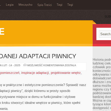
L
Legia
Meczycho
Tagi
Tagi
Spis Treści
SUB
E
ANEJ ADAPTACJI PIWNICY
Historia pod
ludzkiej ci
6
 LUT - 14 - 2025
MOŻLIWOŚĆ KOMENTOWANIA
ZOSTAŁA
człowiek prz
KROKÓW
konieczności
DO
 pomieszczeń
,
inspiracje adaptacji
,
projektowanie wnętrz
,
UDANEJ
odkrywania i
ADAPTACJI
doświadczeni
PIWNICY
dłuższe i zn
nicę w praktyczne i estetyczne‌ pomieszczenie? Sprawdź nasz
sama możliw
regionu czy 
ptacji piwnicy”,‌ dzięki⁤ któremu ​w prosty ⁢sposób
podróżowanie
rzystywane ⁣miejsce w domu w⁤ funkcjonalne i stylowe
bardziej dos
Można w ciąg
 ‍kroku‍ stworzyć idealne wnętrze w piwnicy, które⁣ spełni
tysiące kilo
dostępność m
wania.