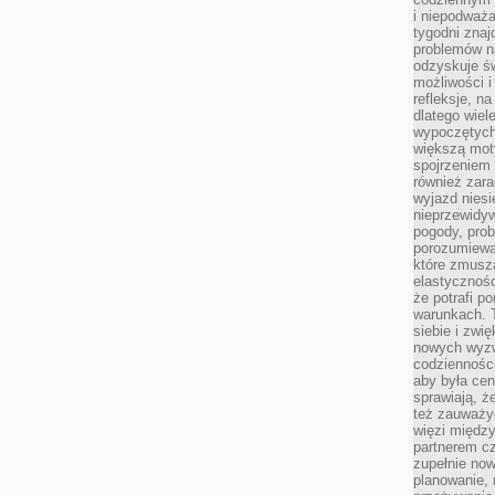
i niepodważa
tygodni znaj
problemów n
odzyskuje ś
możliwości i
refleksje, n
dlatego wiel
wypoczętych
większą mot
spojrzeniem
również zar
wyjazd niesi
nieprzewidy
pogody, pro
porozumiewa
które zmusza
elastycznośc
że potrafi p
warunkach. 
siebie i zw
nowych wyzw
codzienności
aby była cen
sprawiają, 
też zauważy
więzi między
partnerem cz
zupełnie now
planowanie, 