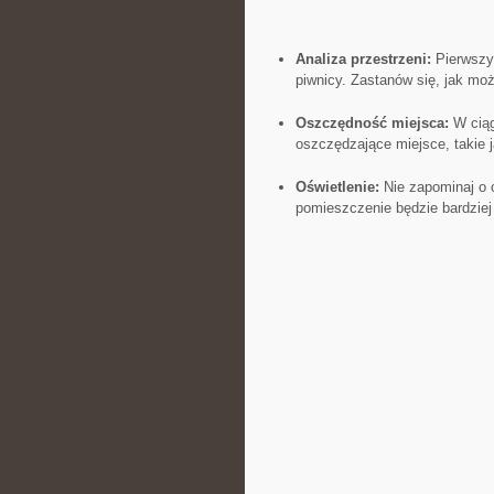
Analiza przestrzeni:
Pierwszym
piwnicy.⁢ Zastanów ⁣się, jak ‍
Oszczędność miejsca:
W ciągu
oszczędzające miejsce, takie 
Oświetlenie:
Nie zapominaj o o
pomieszczenie będzie bardziej 