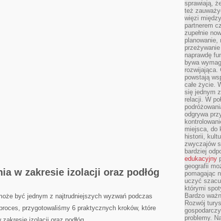
sprawiają, 
też zauważy
więzi między
partnerem cz
zupełnie now
planowanie, 
przeżywanie 
naprawdę fu
bywa wymaga
rozwijająca.
powstają wsp
całe życie.
się jednym 
relacji. W p
podróżowania
odgrywa prz
kontrolowani
miejsca, do 
historii, ku
zwyczajów sp
bardziej od
edukacyjny
p
geografii mo
ia w zakresie izolacji oraz podłóg
pomagając ni
uczyć szacun
którymi spo
Bardzo ważny
​ może być jednym z⁢ najtrudniejszych wyzwań podczas
Rozwój turys
 proces, przygotowaliśmy 6 praktycznych kroków, które
gospodarczyc
problemy. N
zakresie⁢ izolacji oraz podłóg.